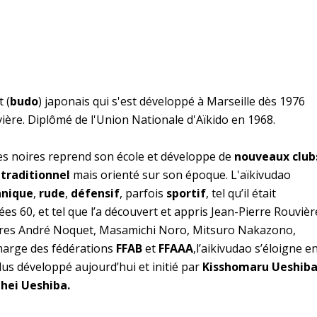
 (
budo
) japonais qui s'est développé à Marseille dès 1976
vière. Diplômé de l'Union Nationale d'Aïkido en 1968.
res noires reprend son école et développe de
nouveaux club
 traditionnel
mais orienté sur son époque. L'aïkivudao
hnique
,
rude
,
défensif
, parfois
sportif
, tel qu’il était
s 60, et tel que l’a découvert et appris Jean-Pierre Rouvièr
itres André Noquet, Masamichi Noro, Mitsuro Nakazono,
arge des fédérations
FFAB
et
FFAAA
,l’aikivudao s’éloigne e
plus développé aujourd’hui et initié par
Kisshomaru Ueshib
hei Ueshiba.