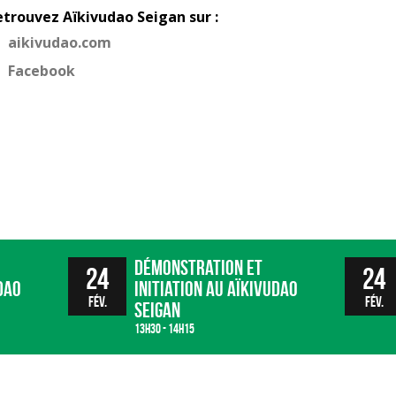
etrouvez Aïkivudao Seigan sur :
aikivudao.com
Facebook
Démonstration et
24
24
dao
initiation au Aïkivudao
fév.
fév.
Seigan
13h30 - 14h15