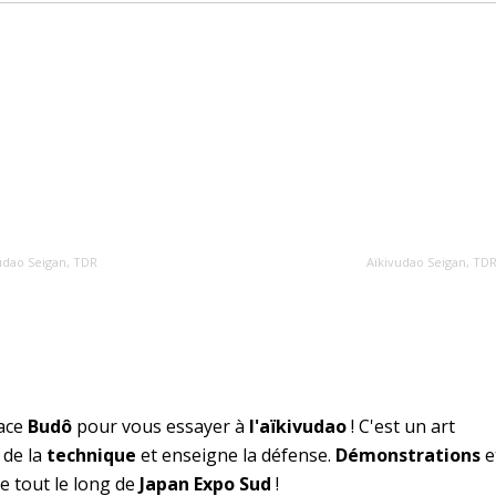
udao Seigan, TDR
Aïkivudao Seigan, TD
pace
Budô
pour vous essayer à
l'aïkivudao
! C'est un art
 de la
technique
et enseigne la défense.
Démonstrations
e
 tout le long de
Japan Expo Sud
!