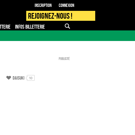
Inscription
Connexion
Rejoignez-nous !
TTERIE
INFOS BILLETTERIE
APPLI MOBILE
FAQ
PRO - PRESSE
Publicité
Daisuki
10