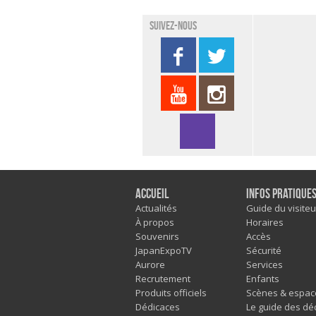
Suivez-nous
Accueil
Infos pratique
Actualités
Guide du visiteu
À propos
Horaires
Souvenirs
Accès
JapanExpoTV
Sécurité
Aurore
Services
Recrutement
Enfants
Produits officiels
Scènes & espac
Dédicaces
Le guide des dé