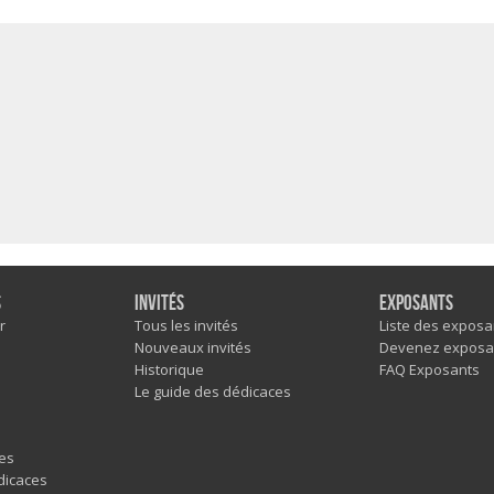
s
Invités
Exposants
r
Tous les invités
Liste des exposa
Nouveaux invités
Devenez exposa
Historique
FAQ Exposants
Le guide des dédicaces
es
dicaces