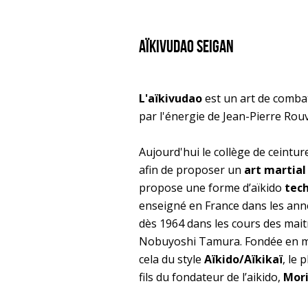
aïkivudao seigan
L'aïkivudao
est un art de combat
par l'énergie de Jean-Pierre Rou
Aujourd'hui le collège de ceintu
afin de proposer un
art martial
propose une forme d’aïkido
tec
enseigné en France dans les année
dès 1964 dans les cours des ma
Nobuyoshi Tamura. Fondée en m
cela du style
Aïkido/Aïkikaï
, le 
fils du fondateur de l’aikido,
Mori