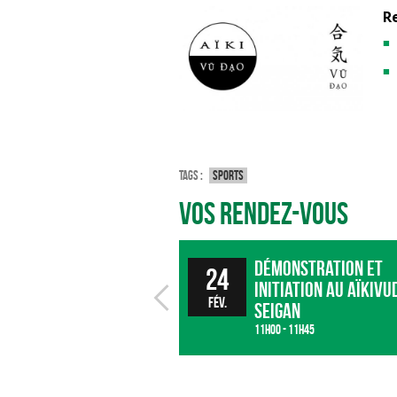
R
Tags :
Sports
Vos rendez-vous
Démonstration et
24
initiation au Aïkivu
fév.
Seigan
11h00 - 11h45