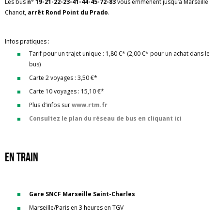
Les bus
n° 19-21-22-23-41-44-45-72-83
vous emmènent jusqu’à Marseille
Chanot,
arrêt Rond Point du Prado
.
Infos pratiques :
Tarif pour un trajet unique : 1,80 €* (2,00 €* pour un achat dans le
bus)
Carte 2 voyages : 3,50 €*
Carte 10 voyages : 15,10 €*
Plus d’infos sur
www.rtm.fr
Consultez le plan du réseau de bus en cliquant ici
En train
Gare SNCF Marseille Saint-Charles
Marseille/Paris en 3 heures en TGV