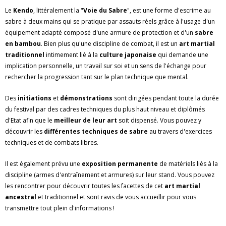
Le
Kendo
, littéralement la "
Voie du Sabre
", est une forme d'escrime au
sabre à deux mains qui se pratique par assauts réels grâce à l'usage d'un
équipement adapté composé d'une armure de protection et d'un
sabre
en bambou
. Bien plus qu'une discipline de combat, il est un
art martial
traditionnel
intimement lié à la
culture japonaise
qui demande une
implication personnelle, un travail sur soi et un sens de l'échange pour
rechercher la progression tant sur le plan technique que mental.
Des
initiations
et
démonstrations
sont dirigées pendant toute la durée
du festival par des cadres techniques du plus haut niveau et diplômés
d'Etat afin que le
meilleur de leur art
soit dispensé. Vous pouvez y
découvrir les
différentes techniques de sabre
au travers d'exercices
techniques et de combats libres.
Il est également prévu une
exposition permanente
de matériels liés à la
discipline (armes d'entraînement et armures) sur leur stand. Vous pouvez
les rencontrer pour découvrir toutes les facettes de cet
art martial
ancestral
et traditionnel et sont ravis de vous accueillir pour vous
transmettre tout plein d'informations !