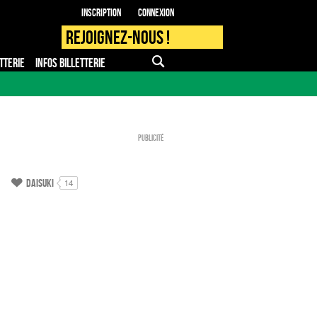
Inscription
Connexion
Rejoignez-nous !
TTERIE
INFOS BILLETTERIE
APPLI MOBILE
FAQ
PRO - PRESSE
Publicité
Daisuki
14