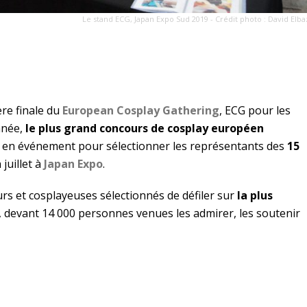
Le stand ECG, Japan Expo Sud 2019 - Crédit photo : David Elba
ère finale du
European Cosplay Gathering
, ECG pour les
nnée,
le plus grand concours de cosplay européen
 en événement pour sélectionner les représentants des
15
 juillet à
Japan Expo
.
rs et cosplayeuses sélectionnés de défiler sur
la plus
, devant 14 000 personnes venues les admirer, les soutenir