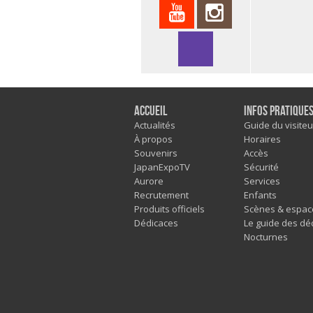
Accueil
Infos pratique
Actualités
Guide du visiteu
À propos
Horaires
Souvenirs
Accès
JapanExpoTV
Sécurité
Aurore
Services
Recrutement
Enfants
Produits officiels
Scènes & espac
Dédicaces
Le guide des dé
Nocturnes