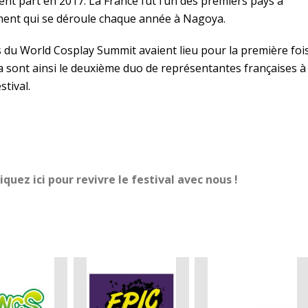
ent part en 2017. La France fut l’un des premiers pays à
ment qui se déroule chaque année à Nagoya.
es du World Cosplay Summit avaient lieu pour la première foi
a sont ainsi le deuxième duo de représentantes françaises à
stival.
iquez ici pour revivre le festival avec nous !