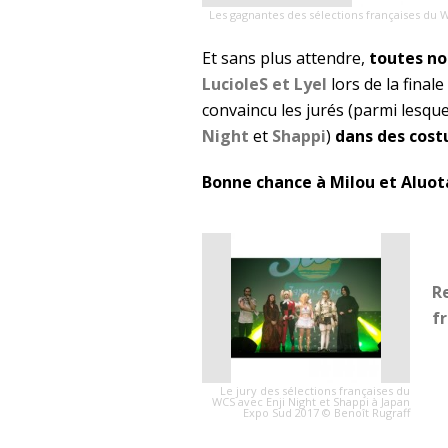
Les gagnantes des sélections françaises du 
Et sans plus attendre,
toutes no
LucioleS et Lyel
lors de la final
convaincu les jurés (parmi lesque
Night
et
Shappi
)
dans des cos
Bonne chance à Milou et Aluota 
Re
f
Le jury des sélections françaises du
WCS avec Enji Night et Shappi à Japan
Expo Sud 2017 © Benoît Rugraff