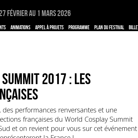
27 Février au 1 Mars 2026
NTS
ANIMATIONS
APPEL À PROJETS
PROGRAMME
PLAN DU FESTIVAL
BILLE
Summit 2017 : les
ançaises
, des performances renversantes et une
élections françaises du World Cosplay Summit
 Sud et on revient pour vous sur cet événement
représenteront la France !