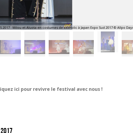
S 2017 : Milou et Aluota en costumes de xxxHolic à Japan Expo Sud 2017 © Allpo Day
iquez ici pour revivre le festival avec nous !
 2017