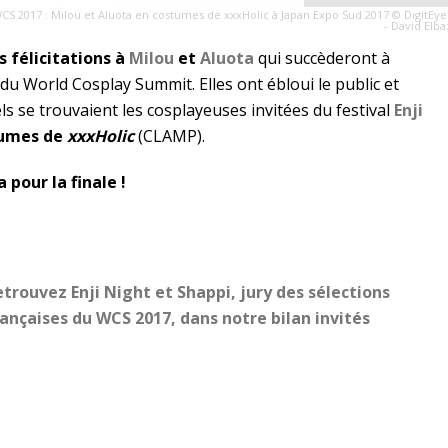
WCS 2017 : Milou et Aluota en costumes de xxxHolic à Japan Expo Sud 2017 © DigitEye
- David Elba
s félicitations à
Milou
et
Aluota
qui succèderont à
e du World Cosplay Summit. Elles ont ébloui le public et
ls se trouvaient les cosplayeuses invitées du festival
Enji
tumes de
xxxHolic
(CLAMP).
pour la finale !
trouvez Enji Night et Shappi, jury des sélections
rançaises du WCS 2017, dans notre bilan invités