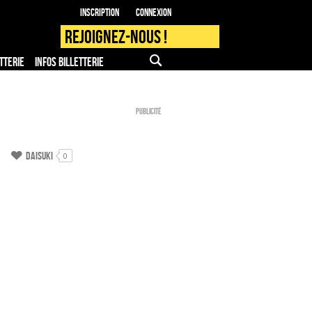
Inscription
Connexion
Rejoignez-nous !
TTERIE
INFOS BILLETTERIE
APPLI MOBILE
FAQ
PRO - PRESSE
Publicité
Daisuki
0