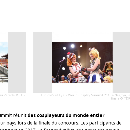
Osu Parade © TDR
LucioleS et Lyel - World Cosplay Summit 2016 à Nagoya, l
finale © TD
ummit réunit
des cosplayeurs du monde entier
r pays lors de la finale du concours. Les participants de