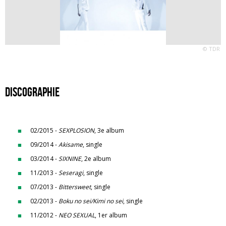
© TDR
Discographie
02/2015 -
SEXPLOSION
, 3e album
09/2014 -
Akisame
, single
03/2014 -
SIXNINE
, 2e album
11/2013 -
Seseragi
, single
07/2013 -
Bittersweet
, single
02/2013 -
Boku no sei/Kimi no sei
, single
11/2012 -
NEO SEXUAL
, 1er album