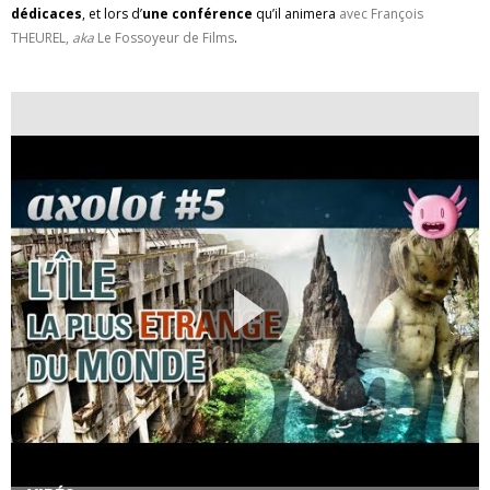
dédicaces
, et lors d’
une conférence
qu’il animera
avec François
THEUREL,
aka
Le Fossoyeur de Films
.