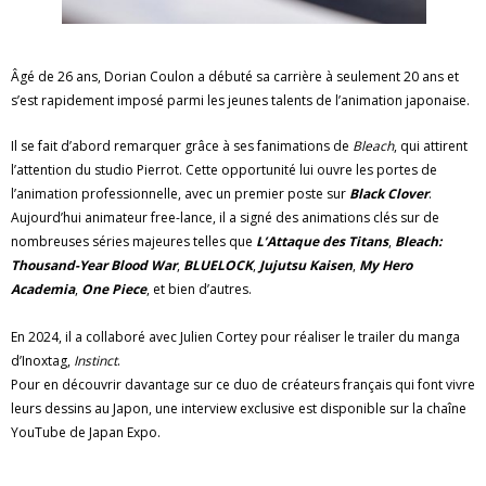
Âgé de 26 ans, Dorian Coulon a débuté sa carrière à seulement 20 ans et
s’est rapidement imposé parmi les jeunes talents de l’animation japonaise.
Il se fait d’abord remarquer grâce à ses fanimations de
Bleach
, qui attirent
l’attention du studio Pierrot. Cette opportunité lui ouvre les portes de
l’animation professionnelle, avec un premier poste sur
Black Clover
.
Aujourd’hui animateur free-lance, il a signé des animations clés sur de
nombreuses séries majeures telles que
L’Attaque des Titans
,
Bleach:
Thousand-Year Blood War
,
BLUELOCK
,
Jujutsu Kaisen
,
My Hero
Academia
,
One Piece
, et bien d’autres.
En 2024, il a collaboré avec Julien Cortey pour réaliser le trailer du manga
d’Inoxtag,
Instinct
.
Pour en découvrir davantage sur ce duo de créateurs français qui font vivre
leurs dessins au Japon, une interview exclusive est disponible sur la chaîne
YouTube de Japan Expo.