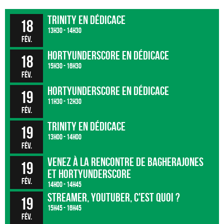
Trinity en dédicace
18
13h30 - 14h30
fév.
HortyUnderscore en dédicace
18
15h30 - 16h30
fév.
HortyUnderscore en dédicace
19
11h30 - 12h30
fév.
Trinity en dédicace
19
13h00 - 14h00
fév.
Venez à la rencontre de BagheraJones
19
et HortyUnderscore
fév.
14h00 - 14h45
Streamer, Youtuber, c'est quoi ?
19
15h45 - 16h45
fév.