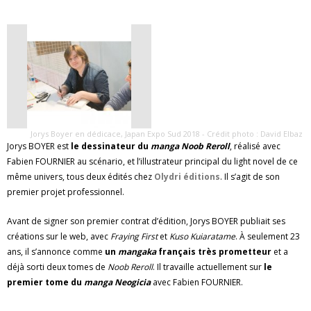
Jorys Boyer en dédicace, Japan Expo Sud 2018 - Crédit photo : David Elbaz
Jorys BOYER est
le dessinateur du
manga Noob Reroll
, réalisé avec
Fabien FOURNIER au scénario, et l’illustrateur principal du light novel de ce
même univers, tous deux édités chez
Olydri éditions
. Il s’agit de son
premier projet professionnel.
Avant de signer son premier contrat d’édition, Jorys BOYER publiait ses
créations sur le web, avec
Fraying First
et
Kuso Kuiaratame
. À seulement 23
ans, il s’annonce comme
un
mangaka
français très prometteur
et a
déjà sorti deux tomes de
Noob Reroll
. Il travaille actuellement sur
le
premier tome du
manga Neogicia
avec Fabien FOURNIER.