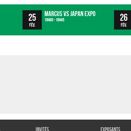
Marcus vs Japan Expo
25
26
16h00 - 16h45
fév.
fév.
s
Invités
Exposants