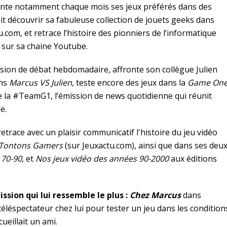
sente notamment chaque mois ses jeux préférés dans des
t découvrir sa fabuleuse collection de jouets geeks dans
.com, et retrace l’histoire des pionniers de l’informatique
sur sa chaine Youtube.
sion de débat hebdomadaire, affronte son collègue Julien
ans
Marcus VS Julien
, teste encore des jeux dans la
Game On
 la #TeamG1, l’émission de news quotidienne qui réunit
e.
l retrace avec un plaisir communicatif l'histoire du jeu vidéo
 Tontons Gamers
(sur Jeuxactu.com), ainsi que dans ses deu
 70-90
, et
Nos jeux vidéo des années 90-2000
aux éditions
ission qui lui ressemble le plus :
Chez Marcus
dans
e téléspectateur chez lui pour tester un jeu dans les condition
cueillait un ami.