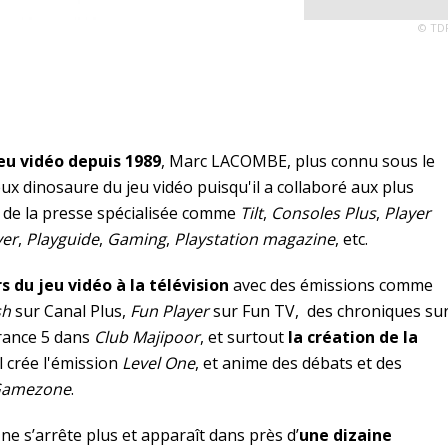
© TD
jeu vidéo depuis 1989
, Marc LACOMBE, plus connu sous le
ux dinosaure du jeu vidéo puisqu'il a collaboré aux plus
es de la presse spécialisée comme
Tilt
,
Consoles Plus
,
Player
yer
,
Playguide
,
Gaming
,
Playstation magazine
, etc.
s du jeu vidéo à la télévision
avec des émissions comme
sh
sur Canal Plus,
Fun Player
sur Fun TV, des chroniques su
France 5 dans
Club Majipoor
, et surtout
la création de la
il crée l'émission
Level One
, et anime des débats et des
amezone
.
e s’arrête plus et apparaît dans près d’
une dizaine