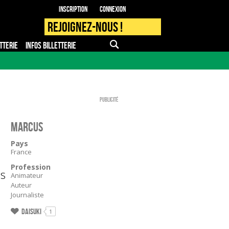
Inscription
Connexion
Rejoignez-nous !
TTERIE
INFOS BILLETTERIE
APPLI MOBILE
FAQ
PRO - PRESSE
Publicité
Marcus
Pays
France
Profession
es
Animateur
Auteur
Journaliste
Daisuki
1