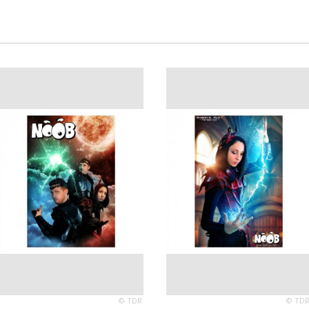
© TDR
© TD