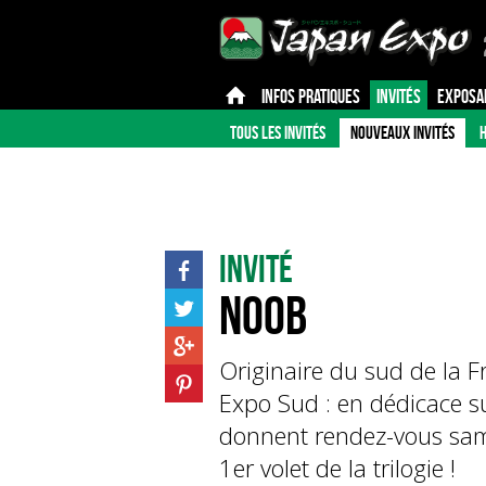
INFOS PRATIQUES
INVITÉS
EXPOSA
TOUS LES INVITÉS
NOUVEAUX INVITÉS
H
Invité
Noob
Originaire du sud de la F
Expo Sud : en dédicace sur
donnent rendez-vous same
1er volet de la trilogie !