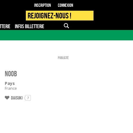
Inscription
Connexion
Rejoignez-nous !
TTERIE
INFOS BILLETTERIE
APPLI MOBILE
FAQ
PRO - PRESSE
Publicité
Noob
Pays
France
Daisuki
7
n