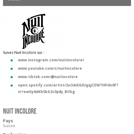
Suivez Nuit Incolore sur :
www.instagram.com/nuitincolore/
www.youtube.com/c/nuitincolore
www.tiktok.com/@nuitincolore
open.spotify.com/artist/2oOAiE62UgqjCEWTHPdn0F?
si=ewGy6AKhSkG3c0p8y_BOkg
Nuit Incolore
Pays
Suisse