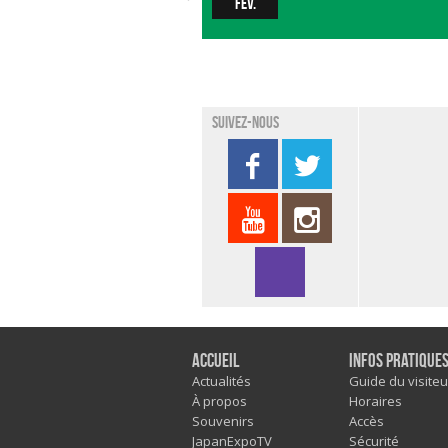
fév.
Suivez-nous
Accueil
Infos pratique
Actualités
Guide du visiteu
À propos
Horaires
Souvenirs
Accès
JapanExpoTV
Sécurité