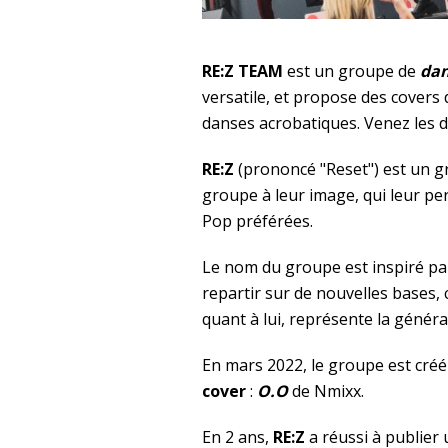
RE:Z TEAM
est un groupe de
dan
versatile, et propose des covers
danses acrobatiques. Venez les dé
RE:Z
(prononcé "Reset") est un g
groupe à leur image, qui leur pe
Pop préférées.
Le nom du groupe est inspiré par 
repartir sur de nouvelles bases, 
quant à lui, représente la généra
En mars 2022, le groupe est créé 
cover
:
O.O
de Nmixx.
En 2 ans,
RE:Z
a réussi à publier