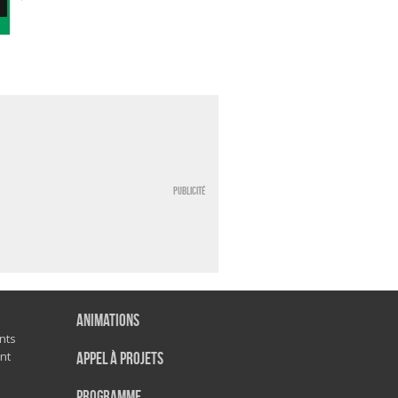
fév.
10h30 - 11h15
13h15 - 14h00
Publicité
Animations
nts
nt
Appel à projets
Programme