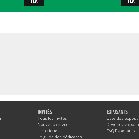
fév.
fév.
s
Invités
Exposants
r
Tous les invités
Liste des exposa
Nouveaux invités
Devenez exposa
Historique
FAQ Exposants
Le guide des dédicaces