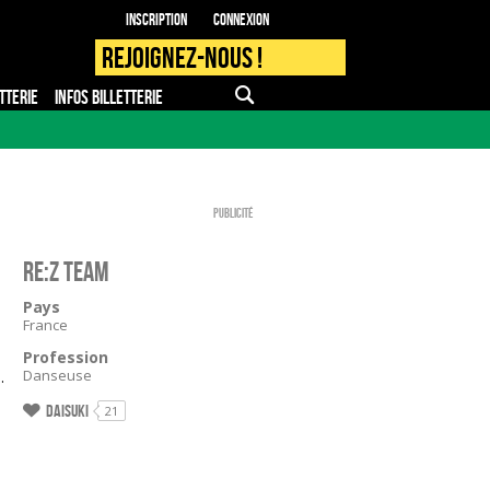
Inscription
Connexion
Rejoignez-nous !
TTERIE
INFOS BILLETTERIE
APPLI MOBILE
FAQ
PRO - PRESSE
Publicité
RE:Z TEAM
Pays
France
Profession
.
Danseuse
Daisuki
21