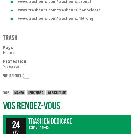
www.trasheurs.com/trasheurs.bronol
www.trasheurs.com/trasheurs.iconoclaste
www.trasheurs.com/trasheurs.fildrong
Trash
Pays
France
Profession
Vidéaste
Daisuki
5
Tags :
Manga
Jeux vidéo
Web culture
Vos rendez-vous
Trash en dédicace
24
12h45 - 14h45
fév.