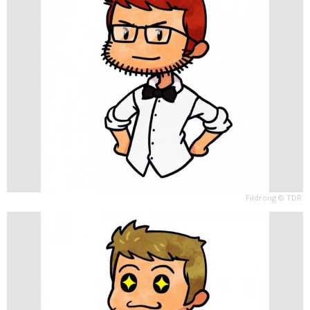
Fildrong © TDR