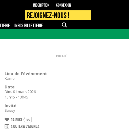
Inscription
Connexion
Rejoignez-nous !
TTERIE
INFOS BILLETTERIE
APPLI MOBILE
FAQ
PRO - PRESSE
Publicité
Lieu de l'évènement
Kamo
Date
Dim. 01 mars 2026
13h15 - 13h45
Invité
Sassy
Daisuki
35
Ajouter à l'agenda