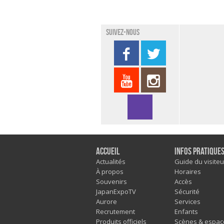
Suivez-nous
Accueil
Infos pratique
Actualités
Guide du visiteu
À propos
Horaires
Souvenirs
Accès
JapanExpoTV
Sécurité
Aurore
Services
Recrutement
Enfants
Produits officiels
Scènes & espac