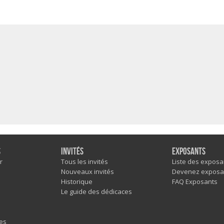
s
Invités
Exposants
r
Tous les invités
Liste des exposa
Nouveaux invités
Devenez exposa
Historique
FAQ Exposants
Le guide des dédicaces
es