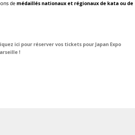
ions de
médaillés nationaux et régionaux de kata ou de
iquez ici pour réserver vos tickets pour Japan Expo
rseille !