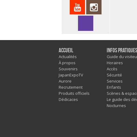
Accueil
Infos pratique
Actualités
Guide du visiteu
À propos
Horaires
Souvenirs
Accès
JapanExpoTV
Sécurité
Aurore
Services
Recrutement
Enfants
Produits officiels
Scènes & espac
Dédicaces
Le guide des dé
Nocturnes