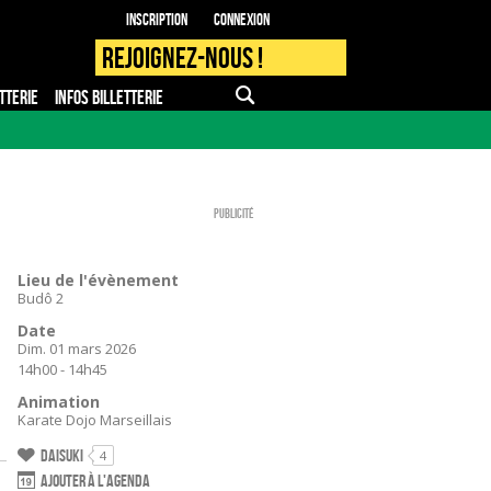
Inscription
Connexion
Rejoignez-nous !
TTERIE
INFOS BILLETTERIE
APPLI MOBILE
FAQ
PRO - PRESSE
Publicité
Lieu de l'évènement
Budô 2
Date
Dim. 01 mars 2026
14h00 - 14h45
Animation
Karate Dojo Marseillais
Daisuki
4
Ajouter à l'agenda