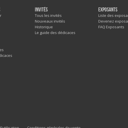
s
Invités
Exposants
r
Tous les invités
Liste des exposa
Nouveaux invités
Devenez exposa
Historique
FAQ Exposants
Le guide des dédicaces
es
dicaces
'utilisation
Conditions générales de vente