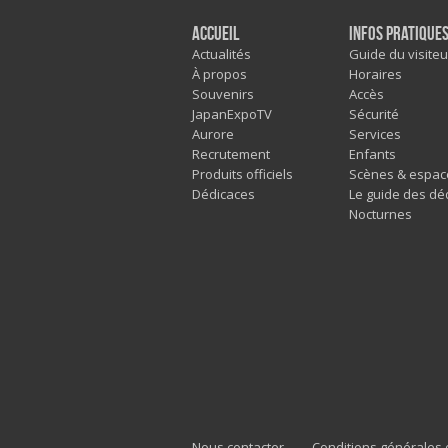
Accueil
Infos pratique
Actualités
Guide du visiteu
À propos
Horaires
Souvenirs
Accès
JapanExpoTV
Sécurité
Aurore
Services
Recrutement
Enfants
Produits officiels
Scènes & espac
Dédicaces
Le guide des dé
Nocturnes
Nous contacter
Conditions générales d