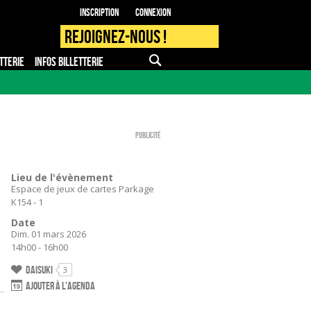
Inscription
Connexion
Rejoignez-nous !
TTERIE
INFOS BILLETTERIE
APPLI MOBILE
FAQ
PRO - PRESSE
Publicité
Lieu de l'évènement
Espace de jeux de cartes Parkage
K154 - 1
Date
Dim. 01 mars 2026
14h00 - 16h00
Daisuki
3
Ajouter à l'agenda