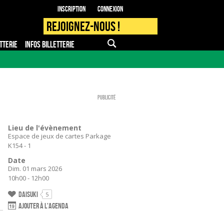
Inscription
Connexion
Rejoignez-nous !
TTERIE
INFOS BILLETTERIE
APPLI MOBILE
FAQ
PRO - PRESSE
Publicité
Lieu de l'évènement
Espace de jeux de cartes Parkage
K154 - 1
Date
Dim. 01 mars 2026
10h00 - 12h00
Daisuki
5
Ajouter à l'agenda