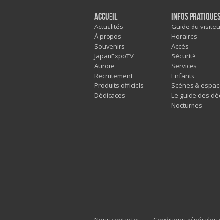
Accueil
Infos pratique
Actualités
Guide du visiteu
À propos
Horaires
Souvenirs
Accès
JapanExpoTV
Sécurité
Aurore
Services
Recrutement
Enfants
Produits officiels
Scènes & espac
Dédicaces
Le guide des dé
Nocturnes
Nous contacter
Conditions générales d