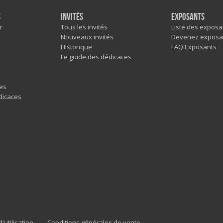
s
Invités
Exposants
r
Tous les invités
Liste des exposa
Nouveaux invités
Devenez exposa
Historique
FAQ Exposants
Le guide des dédicaces
es
dicaces
'utilisation
Conditions générales de vente