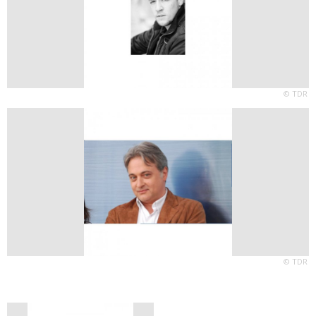
© TDR
© TDR