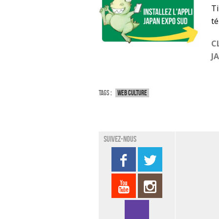
Ti
té
C
J
Tags :
Web culture
Suivez-nous