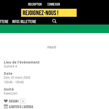
Inscription
Connexion
Rejoignez-nous !
TTERIE
INFOS BILLETTERIE
APPLI MOBILE
FAQ
PRO - PRESSE
Publicité
Lieu de l'évènement
Sumiré 4
Date
Dim. 01 mars 2026
12h45 - 13h45
Invité
Kawzzen
Daisuki
4
Ajouter à l'agenda