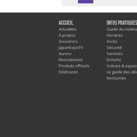
Accueil
Infos pratique
Actualités
Guide du visiteu
À propos
Horaires
Souvenirs
Accès
JapanExpoTV
Sécurité
Aurore
Services
Recrutement
Enfants
Produits officiels
Scènes & espac
Dédicaces
Le guide des dé
Nocturnes