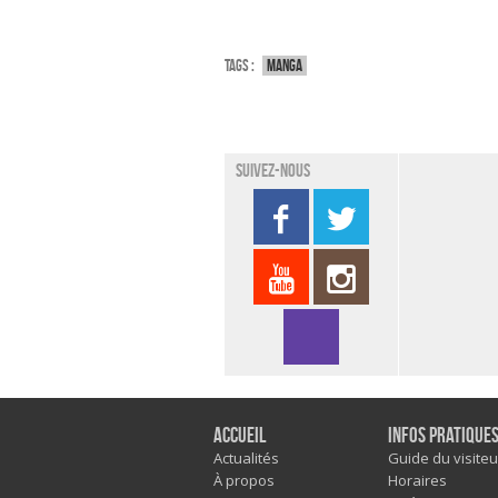
Tags :
Manga
Suivez-nous
Accueil
Infos pratique
Actualités
Guide du visiteu
À propos
Horaires