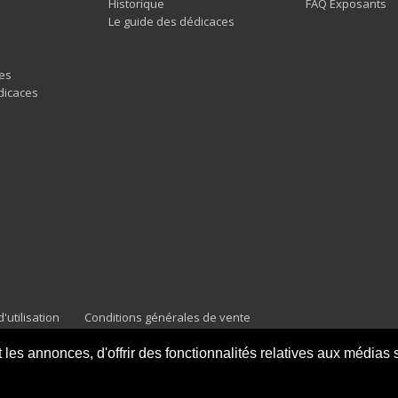
Historique
FAQ Exposants
Le guide des dédicaces
es
dicaces
'utilisation
Conditions générales de vente
es annonces, d'offrir des fonctionnalités relatives aux médias so
4
rancais