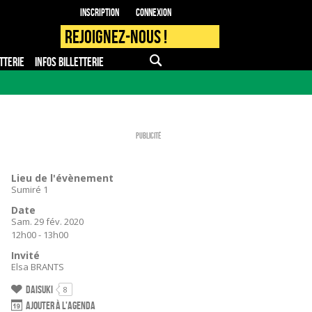
Inscription
Connexion
Rejoignez-nous !
TTERIE
INFOS BILLETTERIE
APPLI MOBILE
FAQ
PRO - PRESSE
Publicité
Lieu de l'évènement
Sumiré 1
Date
Sam. 29 fév. 2020
12h00 - 13h00
Invité
Elsa BRANTS
Daisuki
8
Ajouter à l'agenda