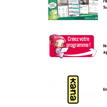
r
S
N
a
En