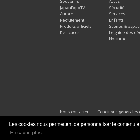
Souvenirs
Accès
JapanExpoTV
Sécurité
Aurore
Services
Recrutement
Enfants
Produits officiels
Scènes & espac
Dédicaces
Le guide des dé
Nocturnes
Nous contacter
Conditions générales d
Mentions légales
Les cookies nous permettent de personnaliser le contenu et l
En savoir plus
Japan Expo Marseille
F