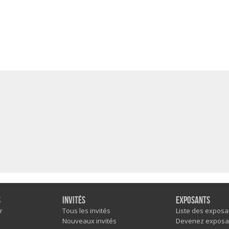
s
Invités
Exposants
r
Tous les invités
Liste des exposa
Nouveaux invités
Devenez exposa