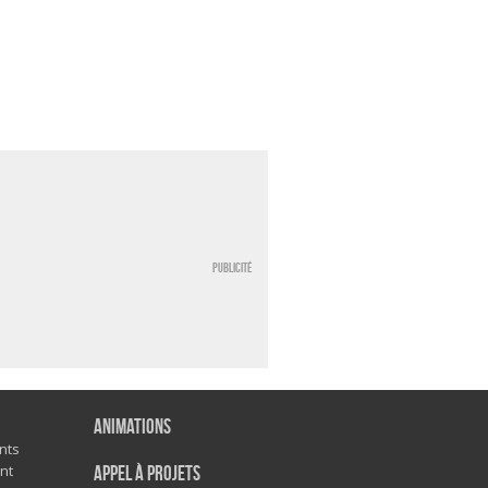
Publicité
Animations
nts
nt
Appel à projets