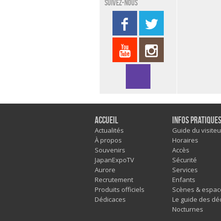
Suivez-nous
Accueil
Infos pratique
Actualités
Guide du visiteu
À propos
Horaires
Souvenirs
Accès
JapanExpoTV
Sécurité
Aurore
Services
Recrutement
Enfants
Produits officiels
Scènes & espac
Dédicaces
Le guide des dé
Nocturnes