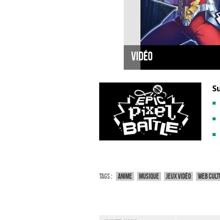
Vidéo
Su
Tags :
Anime
Musique
Jeux vidéo
Web cult