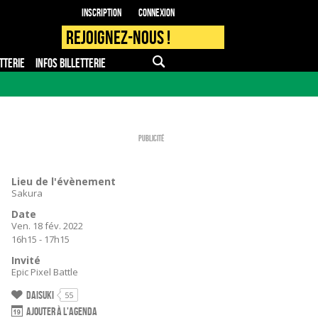
Inscription
Connexion
Rejoignez-nous !
TTERIE
INFOS BILLETTERIE
APPLI MOBILE
FAQ
PRO - PRESSE
Publicité
Lieu de l'évènement
Sakura
Date
Ven. 18 fév. 2022
16h15 - 17h15
Invité
Epic Pixel Battle
Daisuki
55
Ajouter à l'agenda