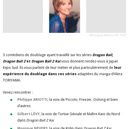
Monique Nevers © TDR
3 comédiens de doublage ayant travaillé sur les séries
Dragon Ball
,
Dragon Ball Z
et
Dragon Ball Z Kai
vous donnent rendez-vous à Japan
Expo Sud. Ils vous parlent de leur métier et plus particulièrement de
leur
expérience du doublage dans ces séries
adaptées du
manga
d’Akira
TORIYAMA.
Venez rencontrer :
Philippe ARIOTTI
, la voix de Piccolo, Freezer, Oolong et bien
d’autres
Gilbert LÉVY
, la voix de Tortue Géniale et Maître Kaio du Nord
dans
Dragon Ball Z Kai
Monique NEVERS
, la voix de Krilin dans
Dragon Ball Z Kai