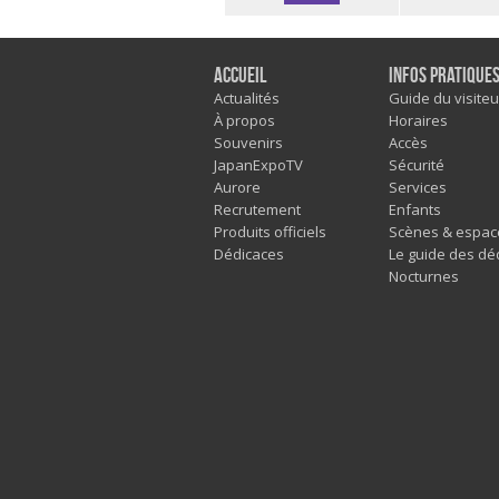
Accueil
Infos pratique
Actualités
Guide du visiteu
À propos
Horaires
Souvenirs
Accès
JapanExpoTV
Sécurité
Aurore
Services
Recrutement
Enfants
Produits officiels
Scènes & espac
Dédicaces
Le guide des dé
Nocturnes