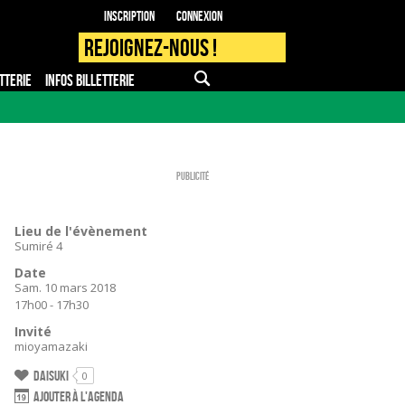
Inscription
Connexion
Rejoignez-nous !
TTERIE
INFOS BILLETTERIE
APPLI MOBILE
FAQ
PRO - PRESSE
Publicité
Lieu de l'évènement
Sumiré 4
Date
Sam. 10 mars 2018
17h00 - 17h30
Invité
mioyamazaki
Daisuki
0
Ajouter à l'agenda