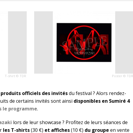
T-shirt © TDR
Poster © TD
 produits officiels des invités
du festival ? Alors rendez-
uits de certains invités sont ainsi
disponibles en Sumiré 4
s le programme
.
zaki
lors de leur showcase ? Profitez de leurs séances de
er
les T-shirts
(30 €)
et affiches
(10 €)
du groupe
en vente