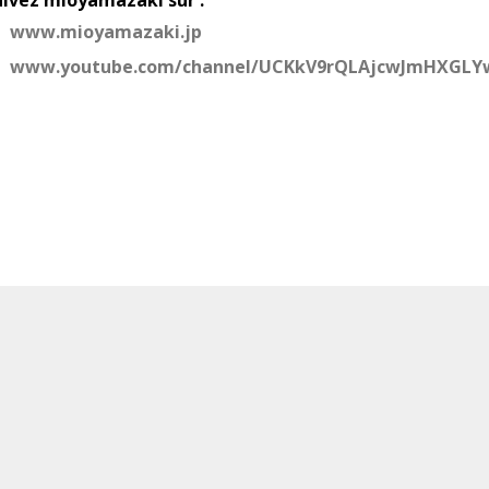
uivez mioyamazaki sur :
www.mioyamazaki.jp
www.youtube.com/channel/UCKkV9rQLAjcwJmHXGLY