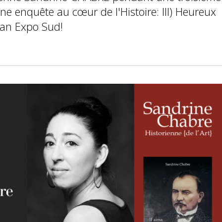
ne enquête au cœur de l'Histoire: III) Heureux
pan Expo Sud!