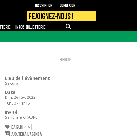
Inscription
Connexion
Rejoignez-nous !
TTERIE
INFOS BILLETTERIE
APPLI MOBILE
FAQ
PRO - PRESSE
Publicité
Lieu de l'évènement
Sakura
Date
Dim. 26 fév. 2023
10h30 - 11h15
Invité
Sandrine CHABRE
Daisuki
6
Ajouter à l'agenda