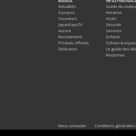
Accueil
Infos pratique
Actualités
Guide du visiteu
À propos
Horaires
Souvenirs
Accès
JapanExpoTV
Sécurité
Aurore
Services
Recrutement
Enfants
Produits officiels
Scènes & espac
Dédicaces
Le guide des dé
Nocturnes
Nous contacter
Conditions générales d
Mentions légales