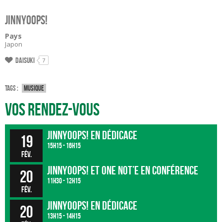
JinnyOops!
Pays
Japon
Daisuki
7
Tags :
Musique
Vos rendez-vous
JinnyOops! en dédicace
19
15h15 - 16h15
fév.
JinnyOops! et ONE NOT’E en conférence
20
11h30 - 12h15
fév.
JinnyOops! en dédicace
20
13h15 - 14h15