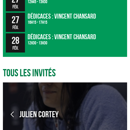
12h45 - 13h30
fév.
Dédicaces : Vincent Chansard
27
16h15 - 17h15
fév.
Dédicaces : Vincent Chansard
28
12h30 - 13h30
fév.
Tous les invités
Julien Cortey