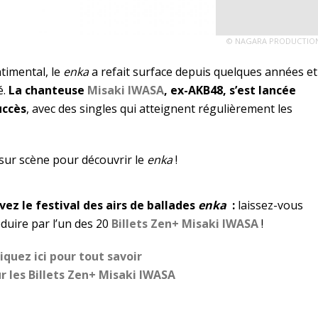
© NAGARA PRODUCTIO
timental, le
enka
a refait surface depuis quelques années et
é.
La chanteuse
Misaki IWASA
, ex-AKB48, s’est lancée
uccès
, avec des singles qui atteignent régulièrement les
r sur scène pour découvrir le
enka
!
vez le festival des airs de ballades
enka
:
laissez-vous
duire par l’un des 20
Billets Zen+ Misaki IWASA
!
iquez ici pour tout savoir
r les Billets Zen+ Misaki IWASA