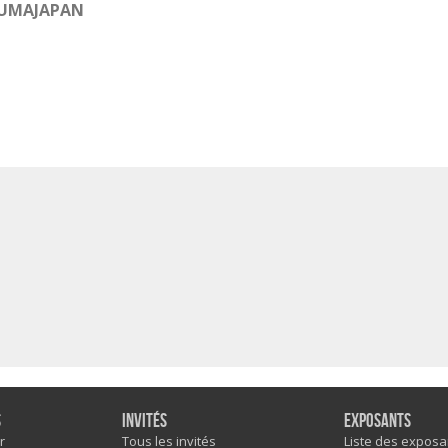
KUMAJAPAN
s
Invités
Exposants
r
Tous les invités
Liste des exposa