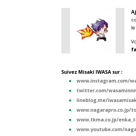
A
c
le
V
f
Suivez Misaki IWASA sur :
www.instagram.com/w
twitter.com/wasaminn
lineblog.me/iwasamisak
www.nagarapro.co.jp/to
www.tkma.co.jp/enka_t
www.youtube.com/naga