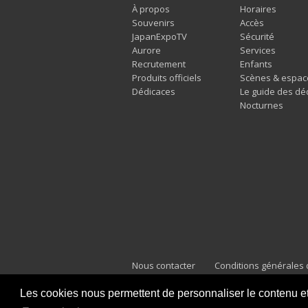
À propos
Horaires
Souvenirs
Accès
JapanExpoTV
Sécurité
Aurore
Services
Recrutement
Enfants
Produits officiels
Scènes & espac
Dédicaces
Le guide des dé
Nocturnes
Nous contacter
Conditions générales d
Mentions légales
Les cookies nous permettent de personnaliser le contenu et l