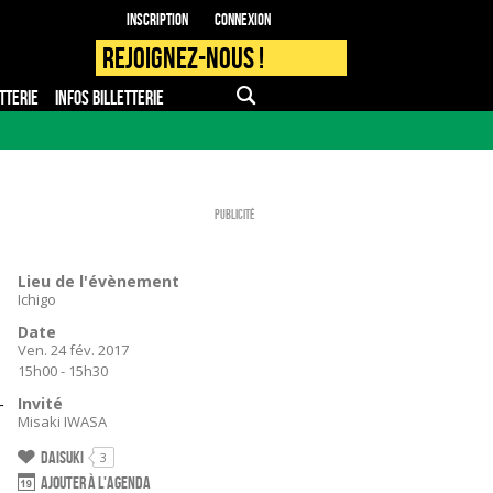
Inscription
Connexion
Rejoignez-nous !
TTERIE
INFOS BILLETTERIE
APPLI MOBILE
FAQ
PRO - PRESSE
Publicité
Lieu de l'évènement
Ichigo
Date
Ven. 24 fév. 2017
15h00 - 15h30
r
Invité
Misaki IWASA
Daisuki
3
Ajouter à l'agenda