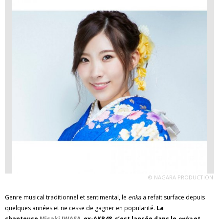
© NAGARA PRODUCTION
Genre musical traditionnel et sentimental, le
enka
a refait surface depuis
quelques années et ne cesse de gagner en popularité.
La
chanteuse
Misaki IWASA
, ex-AKB48, s’est lancée dans le
enka
et