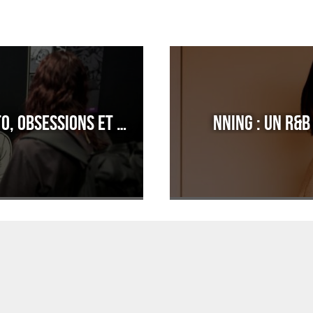
EXPOSITION : Junji Ito, obsessions et cauchemars
NNING : un R&B