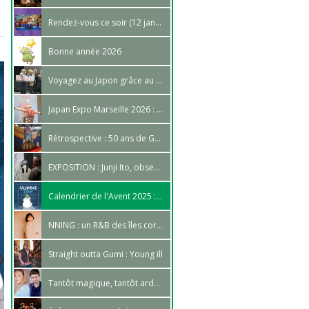
Rendez-vous ce soir (12 janvier 2026) sur Twitch
Bonne année 2026
Voyagez au Japon grâce au Cosplay !
Japan Expo Marseille 2026 : faisons le point !
Rétrospective : 50 ans de Goldorak à Japan Expo
EXPOSITION : Junji Ito, obsessions et cauchemars
Calendrier de l'Avent 2025 : C'est la tournée des cadeaux !
NNING : un R&B des îles coréennes
Straight outta Gumi : Young ill
Tantôt magique, tantôt ardent : Anouck Hautbois et Arnaud Laurent font entendre leur voix !