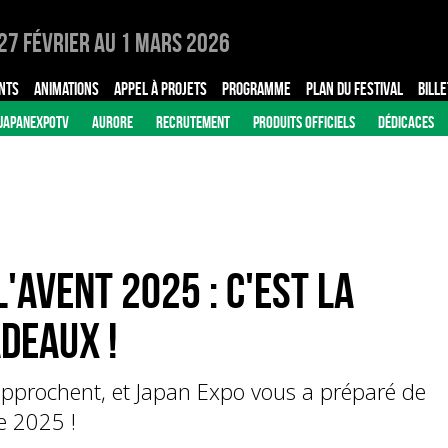
27 Février au 1 Mars 2026
NTS
ANIMATIONS
APPEL À PROJETS
PROGRAMME
PLAN DU FESTIVAL
BILLE
JAPANEXPOTV
AURORE
RECRUTEMENT
PRODUITS OFFICIELS
DÉDICACES
'Avent 2025 : C'est la
deaux !
 approchent, et Japan Expo vous a préparé de
re 2025 !