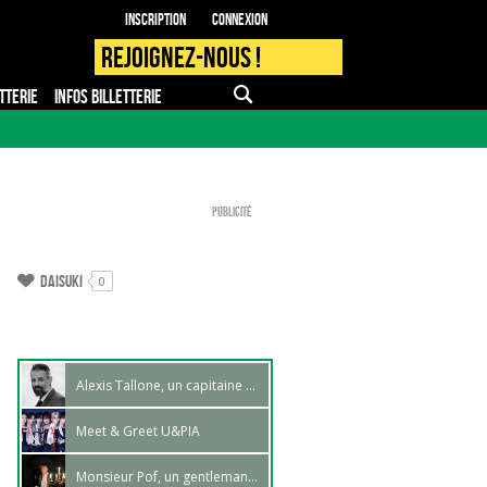
Inscription
Connexion
Rejoignez-nous !
TTERIE
INFOS BILLETTERIE
APPLI MOBILE
FAQ
PRO - PRESSE
Publicité
Daisuki
0
Alexis Tallone, un capitaine du dessin au rapport !
Meet & Greet U&PIA
Monsieur Pof, un gentleman à Japan Expo Marseille