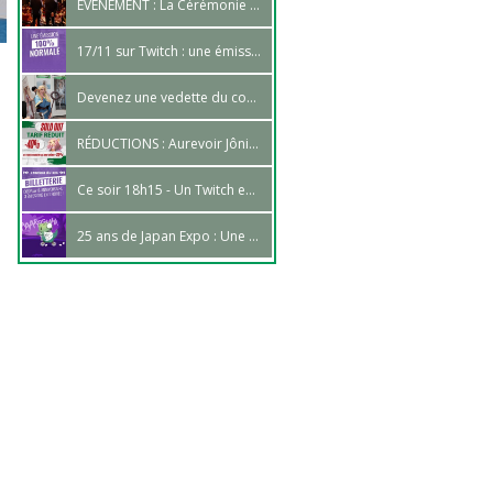
ÉVÉNEMENT : La Cérémonie des Anime Awards de Kanimy, à Marseille !
17/11 sur Twitch : une émission tout à fait ordinaire
Devenez une vedette du cosplay - Inscriptions Rising Cosplay Talent
RÉDUCTIONS : Aurevoir Jônin, bonjour Chûnin !
Ce soir 18h15 - Un Twitch en 3 actes !
25 ans de Japan Expo : Une Rétrospective Horrifique