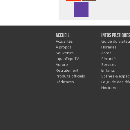
Accueil
Infos pratique
Actualités
Guide du visiteu
À propos
Horaires
Souvenirs
Accès
JapanExpoTV
Sécurité
Aurore
Services
Recrutement
Enfants
Produits officiels
Scènes & espac
Dédicaces
Le guide des dé
Nocturnes