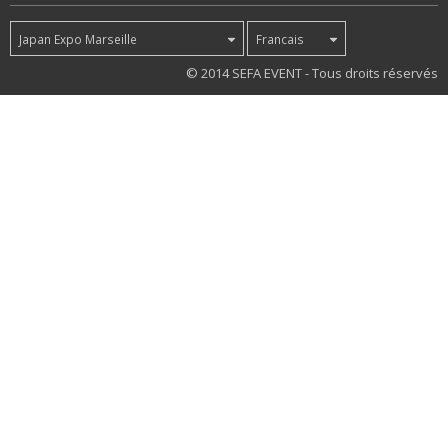
Japan Expo Marseille
Francais
113
© 2014 SEFA EVENT - Tous droits réservés