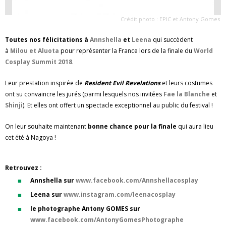
Crédit photo : EPIC et Antony Gomes
Toutes nos félicitations à
Annshella
et
Leena
qui succèdent
à
Milou et Aluota
pour représenter la France lors de la finale du
World
Cosplay Summit 2018
.
Leur prestation inspirée de
Resident Evil Revelations
et leurs costumes
ont su convaincre les jurés (parmi lesquels nos invitées
Fae la Blanche
et
Shinji
). Et elles ont offert un spectacle exceptionnel au public du festival !
On leur souhaite maintenant
bonne chance pour la finale
qui aura lieu
cet été à Nagoya !
Retrouvez :
Annshella sur
www.facebook.com/Annshellacosplay
Leena sur
www.instagram.com/leenacosplay
le photographe Antony GOMES sur
www.facebook.com/AntonyGomesPhotographe