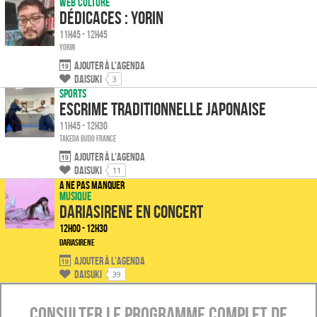
Web culture
Dédicaces : Yorin
11h45 - 12h45
Yorin
Ajouter à l'agenda
Daisuki
3
Sports
Escrime traditionnelle japonaise
11h45 - 12h30
Takeda Budo France
Ajouter à l'agenda
Daisuki
11
A ne pas manquer
Musique
Dariasirene en concert
12h00 - 12h30
Dariasirene
Ajouter à l'agenda
Daisuki
39
Consulter le programme complet de