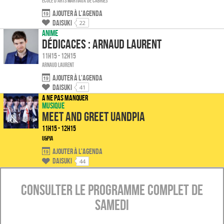
Ecole d'Arts Martiaux de Cabriès
Ajouter à l'agenda
Daisuki
22
Anime
Dédicaces : Arnaud Laurent
11h15 - 12h15
Arnaud LAURENT
Ajouter à l'agenda
Daisuki
41
A ne pas manquer
Musique
Meet and Greet UandPIA
11h15 - 12h15
U&Pia
Ajouter à l'agenda
Daisuki
44
Consulter le programme complet de
Samedi