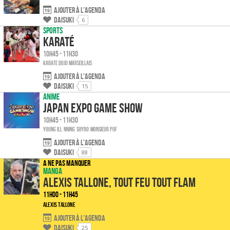
Ajouter à l'agenda
Daisuki
6
Sports
Karaté
10h45 - 11h30
Karate Dojo Marseillais
Ajouter à l'agenda
Daisuki
15
Anime
Japan Expo Game Show
10h45 - 11h30
Young Ill
Nning
SHYRO
Monsieur Pof
Ajouter à l'agenda
Daisuki
88
A ne pas manquer
Manga
Alexis Tallone, tout feu tout Flam
11h00 - 11h45
Alexis Tallone
Ajouter à l'agenda
Daisuki
25