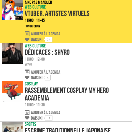
A ne pas manquer
Web culture
vtuber, artistes virtuels
11h00 - 11h45
Ponoki Chan
Ajouter à l'agenda
Daisuki
24
Web culture
Dédicaces : Shyro
11h00 - 12h00
SHYRO
Ajouter à l'agenda
Daisuki
4
Cosplay
Rassemblement Cosplay My Hero
Academia
11h00 - 11h30
Ajouter à l'agenda
Daisuki
31
Sports
Escrime traditionnelle japonaise