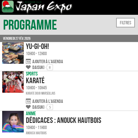
Programme
Filtres
Vendredi 27 fév. 2026
Yu-Gi-Oh!
10h00 - 12h00
Ajouter à l'agenda
Daisuki
8
Sports
Karaté
10h00 - 10h45
Karate Dojo Marseillais
Ajouter à l'agenda
Daisuki
5
Anime
Dédicaces : Anouck Hautbois
10h00 - 11h00
Anouck HAUTBOIS