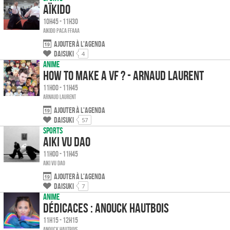
Aïkido
10h45 - 11h30
Aikido Paca FFAAA
Ajouter à l'agenda
Daisuki
4
Anime
How to make a VF ? - Arnaud Laurent
11h00 - 11h45
Arnaud LAURENT
Ajouter à l'agenda
Daisuki
57
Sports
Aiki Vu Dao
11h00 - 11h45
Aiki Vu Dao
Ajouter à l'agenda
Daisuki
7
Anime
Dédicaces : Anouck Hautbois
11h15 - 12h15
Anouck HAUTBOIS