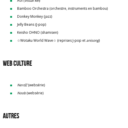
Aoi (
visual kei
)
Bamboo Orchestra (orchestre, instruments en bambou)
Donkey Monkey (jazz)
Jelly Beans (J-pop)
Keisho OHNO (shamisen)
☆Wotaku World Wave☆ (reprises J-pop et
anisong
)
Web culture
NerdZ
(websérie)
Noob
(websérie)
Autres