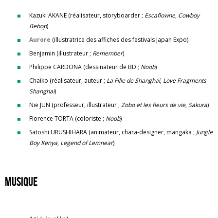
Kazuki AKANE (réalisateur, storyboarder ;
Escaflowne
,
Cowboy
Bebop
)
Aurore
(illustratrice des affiches des festivals Japan Expo)
Benjamin (illustrateur ;
Remember
)
Philippe CARDONA (dessinateur de BD ;
Noob
)
Chaiko (réalisateur, auteur ;
La Fille de Shanghai
,
Love Fragments
Shanghai
)
Nie JUN (professeur, illustrateur ;
Zobo et les fleurs de vie, Sakura
)
Florence TORTA (coloriste ;
Noob
)
Satoshi URUSHIHARA (animateur, chara-designer, mangaka ;
Jungle
Boy Kenya
,
Legend of Lemnear
)
Musique