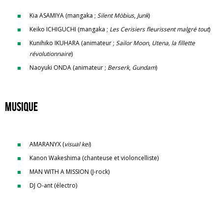
Kia ASAMIYA (mangaka ;
Silent Möbius
,
Junk
)
Keiko ICHIGUCHI (mangaka ;
Les Cerisiers fleurissent malgré tout
)
Kunihiko IKUHARA (animateur ;
Sailor Moon
,
Utena, la fillette
révolutionnaire
)
Naoyuki ONDA (animateur ;
Berserk
,
Gundam
)
Musique
AMARANYX (
visual kei
)
Kanon Wakeshima (chanteuse et violoncelliste)
MAN WITH A MISSION (J-rock)
DJ O-ant (électro)