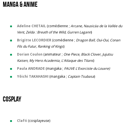
manga & anime
Adeline CHETAIL
(comédienne ;
Arcane, Nausicäa de la Vallée du
Vent, Zelda : Breath of the Wild, Gurren Lagann
)
Brigitte LECORDIER
(comédienne ;
Dragon Ball, Oui-Oui, Conan
Fils du Futur, Ranking of Kings
)
Dorian Coulon
(animateur ;
One Piece
,
Black Clover
,
Jujutsu
Kaisen
,
My Hero Academia
,
L'Attaque des Titans
)
Paula ANDRADE
(mangaka ;
FAUVE L'Exorciste du Louvre)
Yôichi TAKAHASHI
(mangaka ;
Captain Tsubasa
)
cosplay
Clafti
(cosplayeuse)