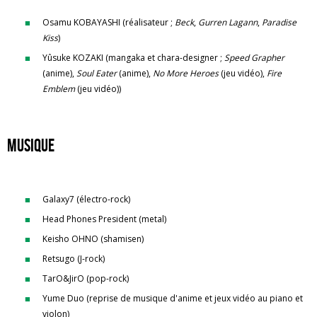
Osamu KOBAYASHI (réalisateur ;
Beck
,
Gurren Lagann
,
Paradise
Kiss
)
Yûsuke KOZAKI (mangaka et chara-designer ;
Speed Grapher
(anime),
Soul Eater
(anime),
No More Heroes
(jeu vidéo),
Fire
Emblem
(jeu vidéo))
Musique
Galaxy7 (électro-rock)
Head Phones President (metal)
Keisho OHNO (shamisen)
Retsugo (J-rock)
TarO&JirO (pop-rock)
Yume Duo (reprise de musique d'anime et jeux vidéo au piano et
violon)